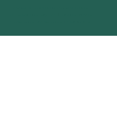
терапевтів, неврологів, отоларинголога,
офтальмолога, акушер-гінеколога, хірурга,
стоматолога, дерматолога, інфекціоніста.