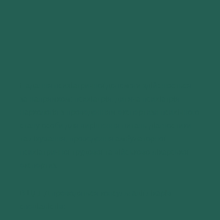
Надання психіатричної допомоги здійснюється
за напрямком: психіатрія, дитяча психіатрія,
наркологія з проведенням експертизи психічного
стану особи для вирішення питань діагностики
та лікування, проведення амбулаторної
психіатричної трудової та військово-лікарської
експертиз.
В ЦДПД проводяться консультації лікарів
спеціалістів: