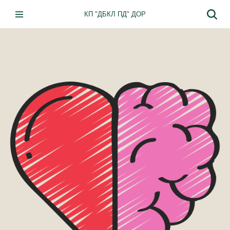
КП "ДБКЛ ПД" ДОР
Перейти
до
вмісту