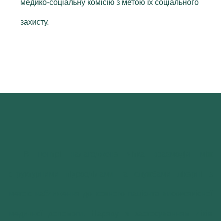
медико-соціальну комісію з метою їх соціального
захисту.
В центрі налагоджена чітка взаємодія між
структурними підрозділами та службами лікарні з
метою наближення до кожного пацієнта високоякісної
медичної допомоги. Наряду з застосуванням ліків