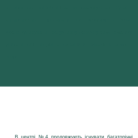
вітчизняного виробництва впроваджуються сучасні
антипсихотичні препарати, що дозволяють більш
якісно купирувати продуктивну психічну симптоматику,
уникати побічних дій та покращити тривалість та якість
ремісії.
В центрі №4 продовжують існувати багаторічні