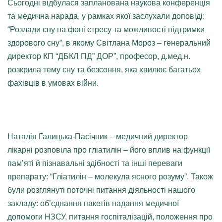
Сьогодні відбулася запланована наукова конференція
та медична нарада, у рамках якої заслухали доповіді:
“Розлади сну на фоні стресу та можливості підтримки
здорового сну”, в якому Світлана Мороз – генеральний
директор КП “ДБКЛ ПД” ДОР”, професор, д.мед.н.
розкрила тему сну та безсоння, яка хвилює багатьох
фахівців в умовах війни.
Наталія Галицька-Пасічник – медичний директор
лікарні розповіла про гліатилін – його вплив на функції
пам’яті й пізнавальні здібності та інші переваги
препарату: “Гліатилін – молекула ясного розуму”. Також
були розглянуті поточні питання діяльності нашого
закладу: об’єднання пакетів надання медичної
допомоги НЗСУ, питання госпіталізацій, положення про