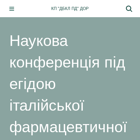
КП "ДБКЛ ПД" ДОР
Перейти
до
вмісту
Наукова
конференція під
егідою
італійської
фармацевтичної