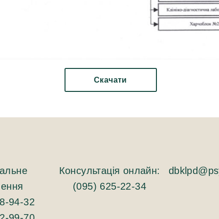
Скачати
альне
Консультація онлайн:
dbklpd@psy
лення
(095) 625-22-34
78-94-32
82-99-70