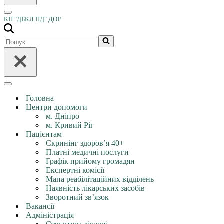
Меню
КП "ДБКЛ ПД" ДОР
навігації
Шукати...
Меню
навігації
Головна
Центри допомоги
м. Дніпро
м. Кривий Ріг
Пацієнтам
Скринінг здоров’я 40+
Платні медичні послуги
Графік прийому громадян
Експертні комісії
Мапа реабілітаційних відділень
Наявність лікарських засобів
Зворотний зв’язок
Вакансії
Адміністрація