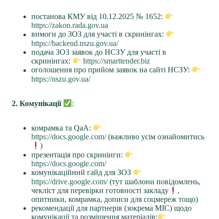
постанова КМУ від 10.12.2025 № 1652:
https://zakon.rada.gov.ua
вимоги до ЗОЗ для участі в скринінгах:
https://backend.nszu.gov.ua/
подача ЗОЗ заявок до НСЗУ для участі в
скринінгах:
https://smarttender.biz
оголошення про прийом заявок на сайті НСЗУ:
https://nszu.gov.ua/
2. Комунікації
:
комрамка та QaA:
https://docs.google.com/
(важливо усім ознайомитись
)
презентація про скринінги:
https://docs.google.com/
комунікаційний гайд для ЗОЗ
https://drive.google.com/
(тут шаблони повідомлень,
чекліст для перевірки готовності закладу
,
опитники, комрамка, дописи для соцмереж тощо)
рекомендації для партнерів (зокрема МІС) щодо
комунікації та розміщення матеріалів: