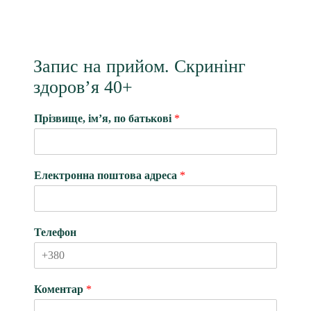
Запис на прийом. Скринінг
здоров’я 40+
і
Прізвище, ім’я, по батькові
*
м
’
я
,
Електронна поштова адреса
*
п
о
ш
т
Телефон
о
в
а
Е
Коментар
*
л
е