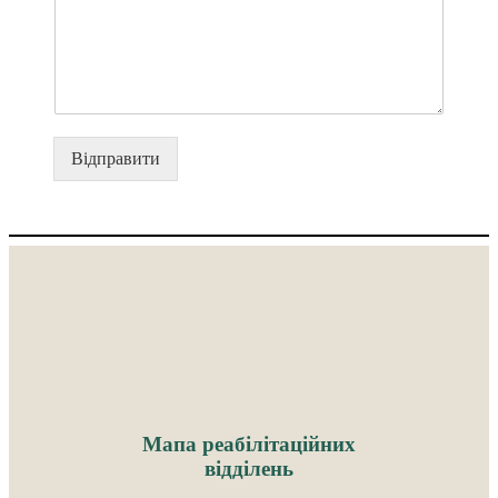
к
т
р
о
н
н
а
Відправити
Мапа реабілітаційних
відділень