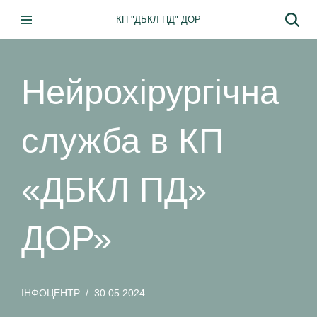
КП "ДБКЛ ПД" ДОР
Перейти
до
вмісту
Нейрохірургічна
служба в КП
«ДБКЛ ПД»
ДОР»
ІНФОЦЕНТР
30.05.2024