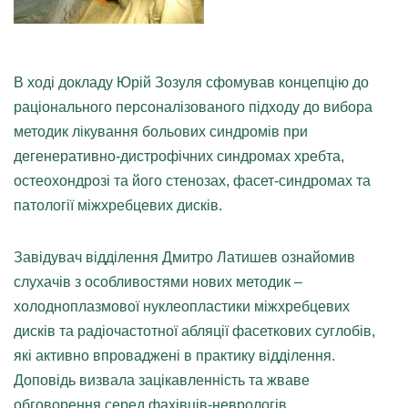
В ході докладу Юрій Зозуля сфомував концепцію до
раціонального персоналізованого підходу до вибора
методик лікування больових синдромів при
дегенеративно-дистрофічних синдромах хребта,
остеохондрозі та його стенозах, фасет-синдромах та
патології міжхребцевих дисків.
Завідувач відділення Дмитро Латишев ознайомив
слухачів з особливостями нових методик –
холодноплазмової нуклеопластики міжхребцевих
дисків та радіочастотної абляції фасеткових суглобів,
які активно впроваджені в практику відділення.
Доповідь визвала зацікавленність та жваве
обговорення серед фахівців-неврологів.