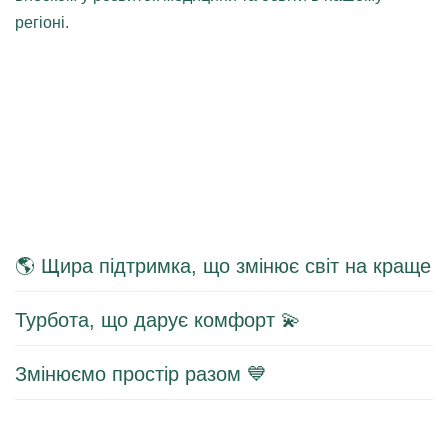
регіоні.
🌎 Щира підтримка, що змінює світ на краще
Турбота, що дарує комфорт 💫
Змінюємо простір разом 💙
Візит литовської делегації до нашої лікарні